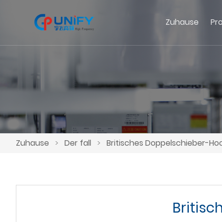
Zuhause
Pr
Zuhause
>
Der fall
>
Britisches Doppelschieber-H
Britis