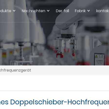
odukte
Nachrichten
Der fall
Fabrik
kontak
ochfrequenzgerät
ches Doppelschieber-Hochfreque