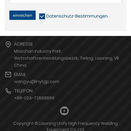
einreichen
Datenschutz-Bestimmungen
ADRESSE
Maoshan Industry Park,
Wirtschaftsentwicklungsbezirk, Tieling, Liaoning, VR
China
EMAIL
wangyu@lnyfgp.com
TELEFON
+86-024-72698866
Copyright © Liaoning Unify High Frequency Welding
Equipment Co.,Ltd