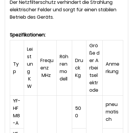
Der Netzfilterschutz verhindert die Strahlung
elektrischer Felder und sorgt für einen stabilen
Betrieb des Geräts.
Spezifikationen:
Grö
Lei
ße d
st
Röh
Frequ
Dru
er A
Ty
un
ren
Anme
enz
ck
rbei
p
g
mo
rkung
MHz
Kg
tsel
K
dell
ektr
W
ode
YF-
pneu
HF
50
matis
M8
0
ch
-A