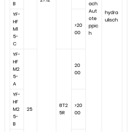
B
ach
Aut
hydra
YF-
ote
ulisch
HF
>20
ppic
M1
00
h
5-
C
YF-
HF
20
M2
00
5-
A
YF-
HF
8T2
>20
M2
25
5R
00
5-
B