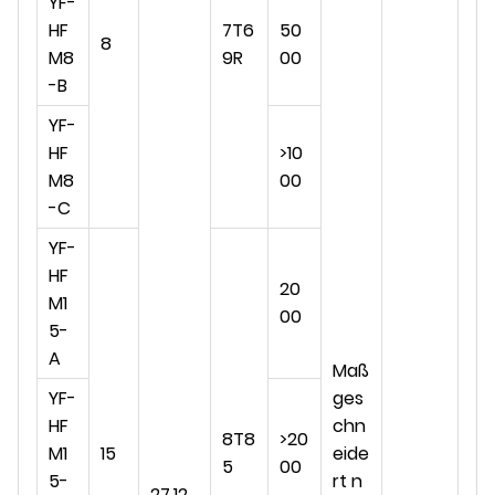
YF-
HF
7T6
50
8
M8
9R
00
-B
YF-
HF
>10
M8
00
-C
YF-
HF
20
M1
00
5-
A
Maß
YF-
ges
HF
chn
8T8
>20
M1
15
eide
5
00
5-
rt n
27.12