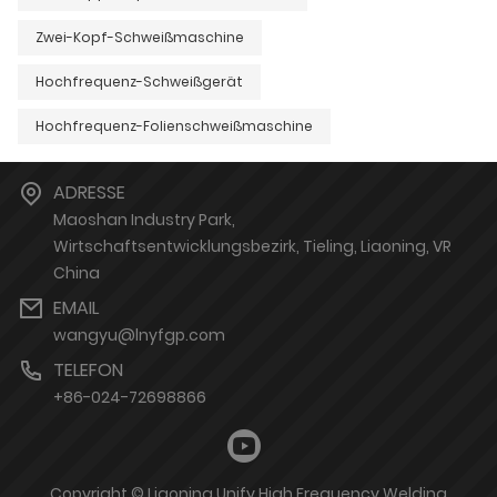
Zwei-Kopf-Schweißmaschine
Hochfrequenz-Schweißgerät
Hochfrequenz-Folienschweißmaschine
ADRESSE
Maoshan Industry Park,
Wirtschaftsentwicklungsbezirk, Tieling, Liaoning, VR
China
EMAIL
wangyu@lnyfgp.com
TELEFON
+86-024-72698866
Copyright © Liaoning Unify High Frequency Welding