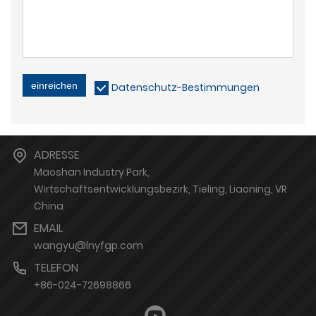
einreichen
Datenschutz-Bestimmungen
ADRESSE
Maoshan Industry Park,
Wirtschaftsentwicklungsbezirk, Tieling, Liaoning, VR
China
EMAIL
wangyu@lnyfgp.com
TELEFON
+86-024-72698866