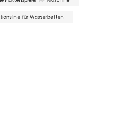
lle Plattenspieler-HF-Maschine
tionslinie für Wasserbetten