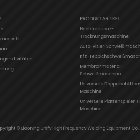
S
PRODUKTARTIKEL
fo
Hochfrequenz-
Trocknungsmaschine
mensstil
Auto-Visier-Schweißmasch
hau
Kfz-Teppichschweißmasch
ungsaktivitäten
Membranmaterial-
ortung
Schweißmaschine
Universelle Doppelschlitten
Maschine
Universelle Plattenspieler-H
Maschine
pyright © Liaoning Unify High Frequency Welding Equipment Co.,