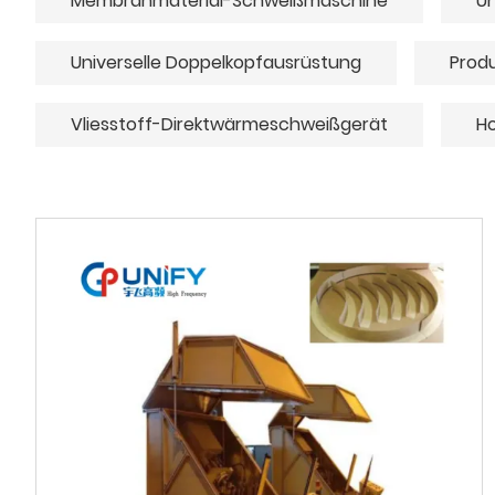
Membranmaterial-Schweißmaschine
Un
Universelle Doppelkopfausrüstung
Produ
Vliesstoff-Direktwärmeschweißgerät
Ho