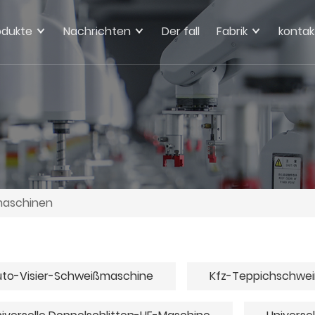
odukte
Nachrichten
Der fall
Fabrik
kontak
maschinen
to-Visier-Schweißmaschine
Kfz-Teppichschwe