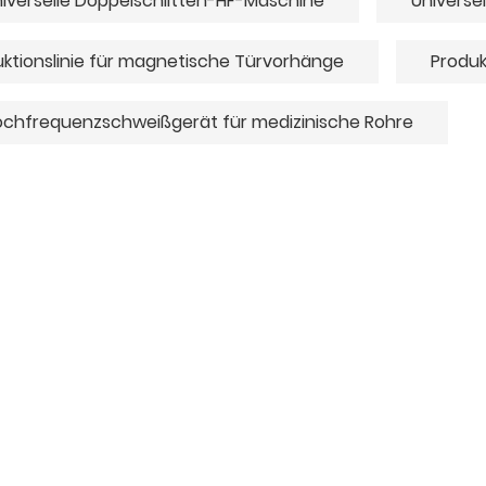
iverselle Doppelschlitten-HF-Maschine
Universe
ktionslinie für magnetische Türvorhänge
Produk
chfrequenzschweißgerät für medizinische Rohre